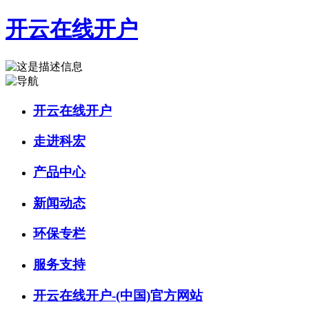
开云在线开户
开云在线开户
走进科宏
产品中心
新闻动态
环保专栏
服务支持
开云在线开户-(中国)官方网站