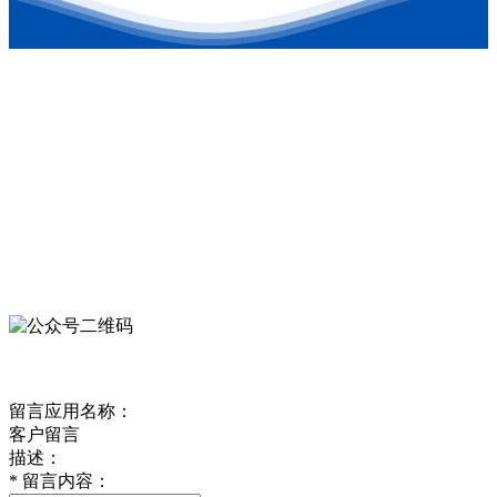
联系方式
地址：东营港经济开发区
电话：0546-8879126
公司邮箱：kehongchem@126.com
微信公众号
欢迎关注我们的官方公众号
客户留言
留言应用名称：
客户留言
描述：
*
留言内容：