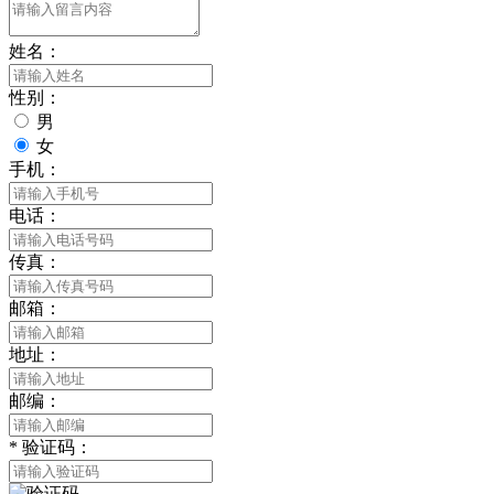
姓名：
性别：
男
女
手机：
电话：
传真：
邮箱：
地址：
邮编：
*
验证码：