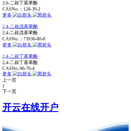
2,6-二叔丁基苯酚
CASNo.：128-39-2
更多
2,4-二叔戊基苯酚
2,4-二叔戊基苯酚
CASNo.：73936-80-8
更多
2,4-二叔丁基苯酚
2,4-二叔丁基苯酚
CASNo.:96-76-4
更多
上一页
1
下一页
开云在线开户