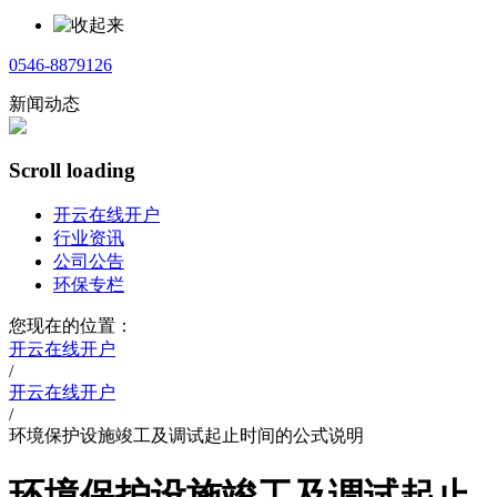
0546-8879126
新闻动态
Scroll loading
开云在线开户
行业资讯
公司公告
环保专栏
您现在的位置：
开云在线开户
/
开云在线开户
/
环境保护设施竣工及调试起止时间的公式说明
环境保护设施竣工及调试起止