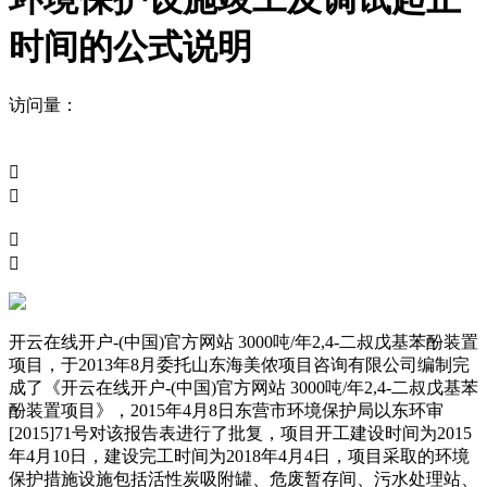
时间的公式说明
访问量：




开云在线开户-(中国)官方网站 3000吨/年2,4-二叔戊基苯酚装置
项目，于2013年8月委托山东海美侬项目咨询有限公司编制完
成了《开云在线开户-(中国)官方网站 3000吨/年2,4-二叔戊基苯
酚装置项目》，2015年4月8日东营市环境保护局以东环审
[2015]71号对该报告表进行了批复，项目开工建设时间为2015
年4月10日，建设完工时间为2018年4月4日，项目采取的环境
保护措施设施包括活性炭吸附罐、危废暂存间、污水处理站、