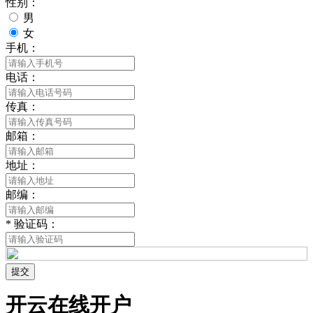
性别：
男
女
手机：
电话：
传真：
邮箱：
地址：
邮编：
*
验证码：
提交
开云在线开户