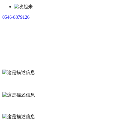
0546-8879126
Scroll
走进科宏
开云在线开户