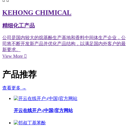


KEHONG CHIMICAL
精细化工产品
公司是国内较大的烷基酚生产基地和香料中间体生产企业，公
司将不断开发新产品并优化产品结构，以满足国内外客户的最
新要求。
View More

产品推荐
查看更多 →
开云在线开户-(中国)官方网站