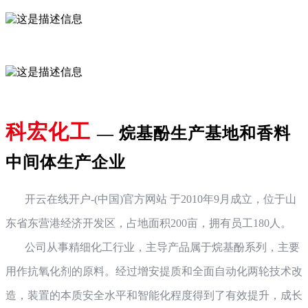
社会责任
营销网络
科宏化工
— 烷基酚生产基地和香料
中间体生产企业
开云在线开户-(中国)官方网站 于2010年9月成立，位于山
东省东营港经济开发区，占地面积200亩，拥有员工180人。
公司从事精细化工行业，主导产品属于烷基酚系列，主要
用作抗氧化剂的原料。经过增安提质和全面自动化两轮技术改
造，装置的本质安全水平和智能化程度得到了有效提升，成长