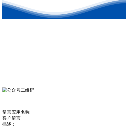
联系方式
地址：东营港经济开发区
电话：0546-8879126
公司邮箱：kehongchem@126.com
微信公众号
欢迎关注我们的官方公众号
客户留言
留言应用名称：
客户留言
描述：