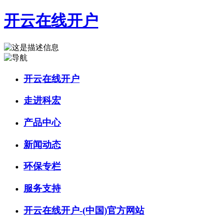
开云在线开户
开云在线开户
走进科宏
产品中心
新闻动态
环保专栏
服务支持
开云在线开户-(中国)官方网站