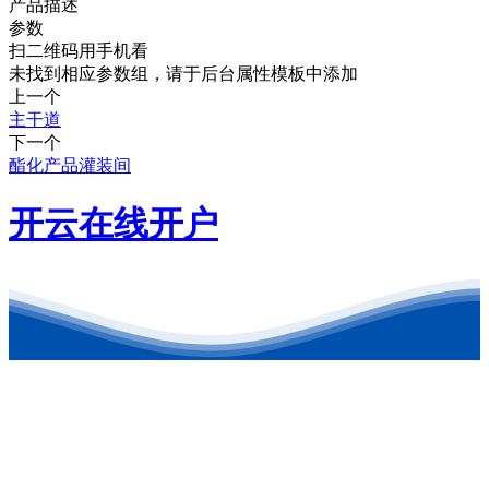
产品描述
参数
扫二维码用手机看
未找到相应参数组，请于后台属性模板中添加
上一个
主干道
下一个
酯化产品灌装间
开云在线开户
联系方式
地址：东营港经济开发区
电话：0546-8879126