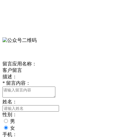
公司邮箱：kehongchem@126.com
微信公众号
欢迎关注我们的官方公众号
客户留言
留言应用名称：
客户留言
描述：
*
留言内容：
姓名：
性别：
男
女
手机：