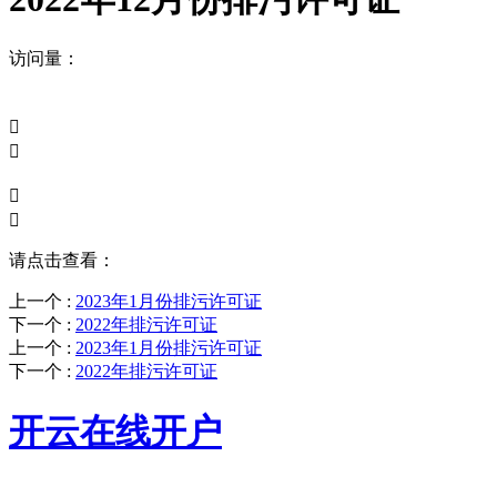
访问量：




请点击查看：
上一个
:
2023年1月份排污许可证
下一个
:
2022年排污许可证
上一个
:
2023年1月份排污许可证
下一个
:
2022年排污许可证
开云在线开户