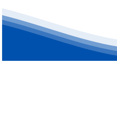
联系方式
地址：东营港经济开发区
电话：0546-8879126
公司邮箱：kehongchem@126.com
微信公众号
欢迎关注我们的官方公众号