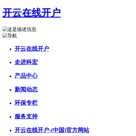
开云在线开户
开云在线开户
走进科宏
产品中心
新闻动态
环保专栏
服务支持
开云在线开户-(中国)官方网站