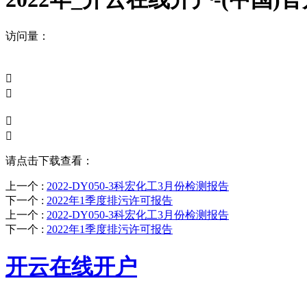
访问量：




请点击下载查看：
上一个
:
2022-DY050-3科宏化工3月份检测报告
下一个
:
2022年1季度排污许可报告
上一个
:
2022-DY050-3科宏化工3月份检测报告
下一个
:
2022年1季度排污许可报告
开云在线开户