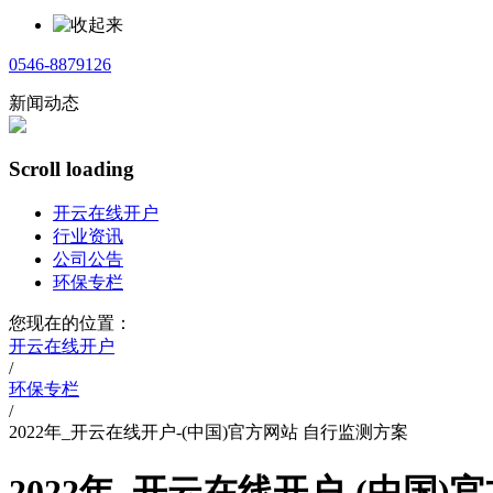
0546-8879126
新闻动态
Scroll loading
开云在线开户
行业资讯
公司公告
环保专栏
您现在的位置：
开云在线开户
/
环保专栏
/
2022年_开云在线开户-(中国)官方网站 自行监测方案
2022年_开云在线开户-(中国