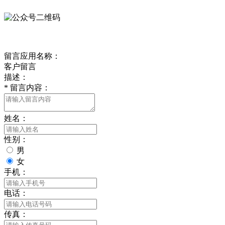
客户留言
留言应用名称：
客户留言
描述：
*
留言内容：
姓名：
性别：
男
女
手机：
电话：
传真：