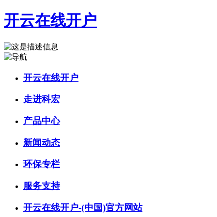
开云在线开户
开云在线开户
走进科宏
产品中心
新闻动态
环保专栏
服务支持
开云在线开户-(中国)官方网站