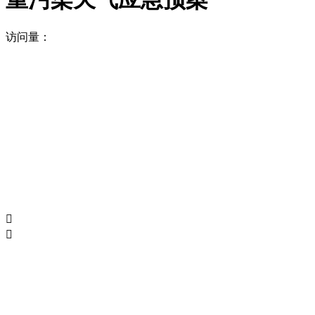
访问量：

