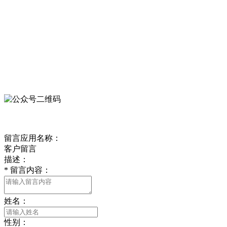
地址：东营港经济开发区
电话：0546-8879126
公司邮箱：kehongchem@126.com
微信公众号
欢迎关注我们的官方公众号
客户留言
留言应用名称：
客户留言
描述：
*
留言内容：
姓名：
性别：