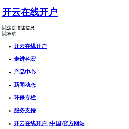
开云在线开户
开云在线开户
走进科宏
产品中心
新闻动态
环保专栏
服务支持
开云在线开户-(中国)官方网站