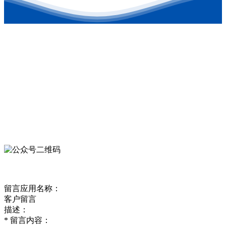
联系方式
地址：东营港经济开发区
电话：0546-8879126
公司邮箱：kehongchem@126.com
微信公众号
欢迎关注我们的官方公众号
客户留言
留言应用名称：
客户留言
描述：
*
留言内容：