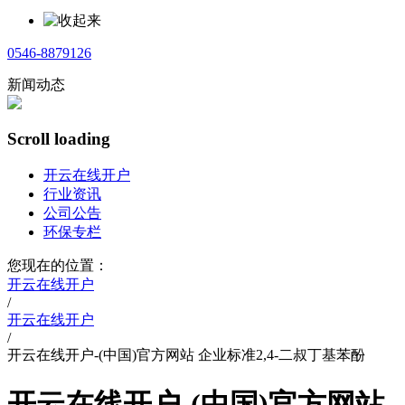
0546-8879126
新闻动态
Scroll loading
开云在线开户
行业资讯
公司公告
环保专栏
您现在的位置：
开云在线开户
/
开云在线开户
/
开云在线开户-(中国)官方网站 企业标准2,4-二叔丁基苯酚
开云在线开户-(中国)官方网站